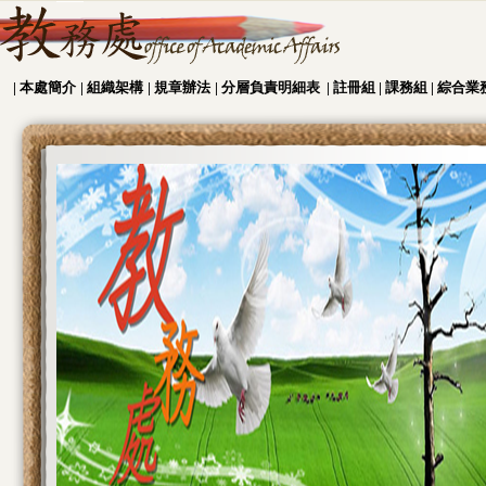
|
本處簡介
|
組織架構
|
規章辦法
|
分層負責明細表
|
註冊組
|
課務組
|
綜合業